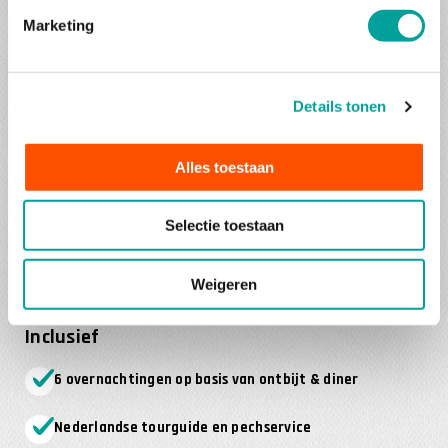
dat je niet snel zult vergeten.
Marketing
Tourinfo
Tourdatum: 29/08/2026 t/m 04/09/2026
Details tonen
Afstand Utrecht – Beaune: 750 km | Brussel – Beaune:
Alles toestaan
550 km
Dagetappes: 250- 370 km met deels keuze uit korte en
Selectie toestaan
lange routevarianten
Minimaal deelnemersaantal 12 motoren, maximaal 15
Weigeren
motoren
Inclusief
6 overnachtingen op basis van ontbijt & diner
Nederlandse tourguide en pechservice