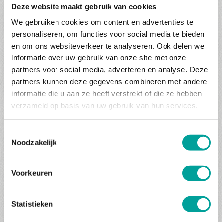
7 dagen Frans hoogtewerk
Deze website maakt gebruik van cookies
We gebruiken cookies om content en advertenties te
Sturen en genieten, dat staat centraal tijdens deze
personaliseren, om functies voor social media te bieden
motortour in de Franse Alpen. Dus geen theekransje, maar
en om ons websiteverkeer te analyseren. Ook delen we
werken en sturen van ’s morgens vroeg totdat je in de late
informatie over uw gebruik van onze site met onze
namiddag weer terug bent in het strategisch gekozen
partners voor social media, adverteren en analyse. Deze
basishotel. Hiervandaan zijn de combinatiemogelijkheden
partners kunnen deze gegevens combineren met andere
oneindig, wat ons tijdens het ontwikkelen van deze reis de
informatie die u aan ze heeft verstrekt of die ze hebben
nodige hoofdbrekens heeft gekost: welke combinatie is nu
verzameld op basis van uw gebruik van hun services.
de beste?
Toestemmingsselectie
Een van de absolute hoogtepunten is de beklimming van de
Noodzakelijk
Col Chaussy via de beroemde Lacets de Mont Vernier. De
kronkelende weg en het spectaculaire uitzicht zijn pure
Voorkeuren
adrenalinekicks, en dit wordt een ervaring om nooit te
vergeten. Ook de legendarische Col de la Madeleine en Col
d’Iséran brengen je door dramatische berglandschappen en
Statistieken
bieden een uitzicht op het imposante Mont Blanc-massief