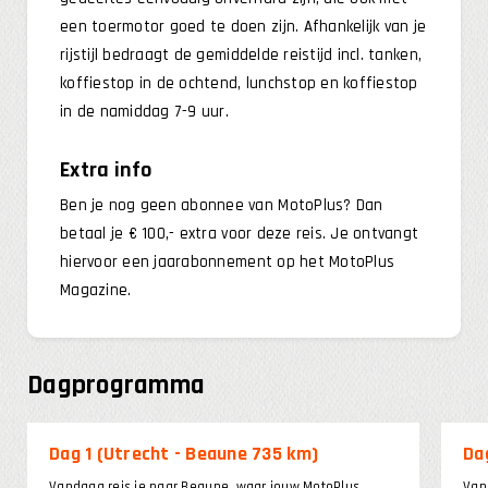
een toermotor goed te doen zijn. Afhankelijk van je
rijstijl bedraagt de gemiddelde reistijd incl. tanken,
koffiestop in de ochtend, lunchstop en koffiestop
in de namiddag 7-9 uur.
Extra info
Ben je nog geen abonnee van MotoPlus? Dan
betaal je € 100,- extra voor deze reis. Je ontvangt
hiervoor een jaarabonnement op het MotoPlus
Magazine.
Dagprogramma
Dag 1 (Utrecht - Beaune 735 km)
Da
Vandaag reis je naar Beaune, waar jouw MotoPlus
Van