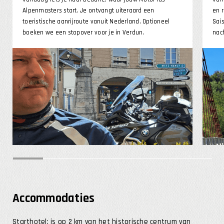
Alpenmasters start. Je ontvangt uiteraard een
en 
toeristische aanrijroute vanuit Nederland. Optioneel
Sai
boeken we een stopover voor je in Verdun.
nach
Accommodaties
Starthotel: is op 2 km van het historische centrum van