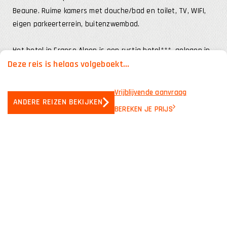
Beaune. Ruime kamers met douche/bad en toilet, TV, WIFI,
eigen parkeerterrein, buitenzwembad.
Het hotel in Franse Alpen is een rustig hotel***, gelegen in
Deze reis is helaas volgeboekt...
het bergdorpje Les Saisies. kamers (18-20 m2) met
douche/bad toilet, telefoon, vloerbedekking of houten
parketvloer deels met balkon Verder heeft het hotel een
Vrijblijvende aanvraag
ANDERE REIZEN BEKIJKEN
eigen parkeerterrein en garage voor een deel van de
BEREKEN JE PRIJS
motoren. Binnenzwembad en bar voor de gezellig
avonduren.