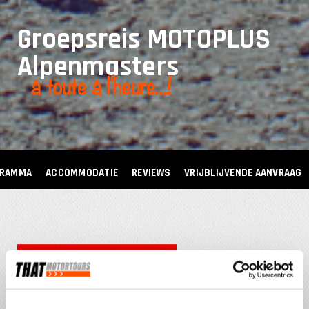
Groepsreis MOTOPLUS
Alpenmasters
á toute á l'heure...!
GRAMMA
ACCOMMODATIE
REVIEWS
VRIJBLIJVENDE AANVRAAG