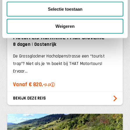
Selectie toestaan
Populair
Weigeren
Motorreis Karinthië Friuli Slovenië
8 dagen
Oostenrijk
De Grossglockner Hochalpenstrasse een “tourist
trap”? Niet als je ‘m boekt bij THAT Motortours!
Ervaar...
Vanaf € 820,-
p.p
BEKIJK DEZE REIS