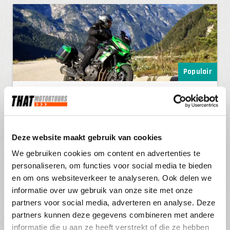
Populair
Motorreis Pearls of Carinthia
10 dagen
Alpen
Ben jij een levensgenieter die houdt van ultiem
Deze website maakt gebruik van cookies
motorrijden én het comfort van heerlijke hotels...
We gebruiken cookies om content en advertenties te
Vanaf € 1.055,-
personaliseren, om functies voor social media te bieden
p.p
en om ons websiteverkeer te analyseren. Ook delen we
informatie over uw gebruik van onze site met onze
BEKIJK DEZE REIS
partners voor social media, adverteren en analyse. Deze
partners kunnen deze gegevens combineren met andere
informatie die u aan ze heeft verstrekt of die ze hebben