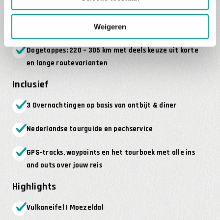
aandacht voor jou: doorgaans 8-12 motoren.
Afstand Utrecht – Vaals: 200 km | Brussel – Vaals: 140
Weigeren
km
Dagetappes: 220 – 305 km met deels keuze uit korte
en lange routevarianten
Inclusief
3 Overnachtingen op basis van ontbijt & diner
Nederlandse tourguide en pechservice
GPS-tracks, waypoints en het tourboek met alle ins
and outs over jouw reis
Highlights
Vulkaneifel | Moezeldal