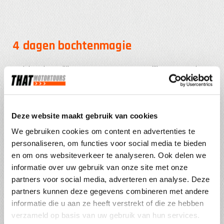
4 dagen bochtenmagie
De juiste ingrediënten voor een onvergetelijke groepsreis
zijn drie zaken: perfecte, afwisselende routes, een goed
hotel en een tourguide die de hele reis klaarstaat voor jou.
Toen we een paar jaar geleden het idee kregen om een
Deze website maakt gebruik van cookies
nieuwe tour naar de Eifel te ontwikkelen, leek dat in eerste
We gebruiken cookies om content en advertenties te
instantie niet zo moeilijk. Als Zuid-Limburgers zijn we
personaliseren, om functies voor social media te bieden
opgegroeid met de motor in de Nordeifel, Schneifel en
en om ons websiteverkeer te analyseren. Ook delen we
vooral de Vulkaneifel. “Dat fixen we wel”, was de gedachte.
informatie over uw gebruik van onze site met onze
partners voor social media, adverteren en analyse. Deze
Maar de uitdaging was om een tour te creëren die zo min
partners kunnen deze gegevens combineren met andere
mogelijk overlap zou hebben met de al bestaande routes
informatie die u aan ze heeft verstrekt of die ze hebben
door de Eifel. Meer dan 30 THAT-routes kronkelen al door de
verzameld op basis van uw gebruik van hun services.
Eifel, een spaghetti van stuurwegen die elke motorrijder