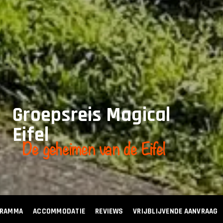
Groepsreis Magical
Eifel
De geheimen van de Eifel
GRAMMA
ACCOMMODATIE
REVIEWS
VRIJBLIJVENDE AANVRAAG