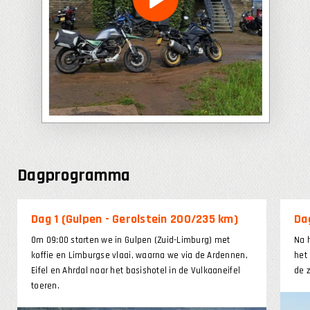
Dagprogramma
Dag 1 (Gulpen - Gerolstein 200/235 km)
Da
Om 09:00 starten we in Gulpen (Zuid-Limburg) met
Na 
koffie en Limburgse vlaai, waarna we via de Ardennen,
het
Eifel en Ahrdal naar het basishotel in de Vulkaaneifel
de 
toeren.