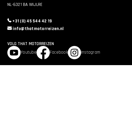
NL-6321 BA WIJLRE
+31 (0) 45 544 42 19
info@thatmotorreizen.nl
VOLG THAT MOTORREIZEN
Youtube
Facebook
Instagram
Powered by
© 2026 That Motorreizen
Website door
Rock the Web