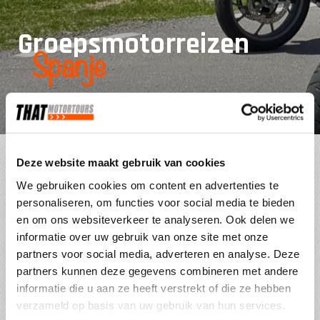
Groepsmotorreizen
Spanje
Deze website maakt gebruik van cookies
Zoeken en filteren
We gebruiken cookies om content en advertenties te
personaliseren, om functies voor social media te bieden
0 motorreizen binnen deze zoekcriteria.
en om ons websiteverkeer te analyseren. Ook delen we
informatie over uw gebruik van onze site met onze
partners voor social media, adverteren en analyse. Deze
Kleinschalig: 8-12 motoren
partners kunnen deze gegevens combineren met andere
informatie die u aan ze heeft verstrekt of die ze hebben
Alleen op reis of met vrienden
verzameld op basis van uw gebruik van hun services.