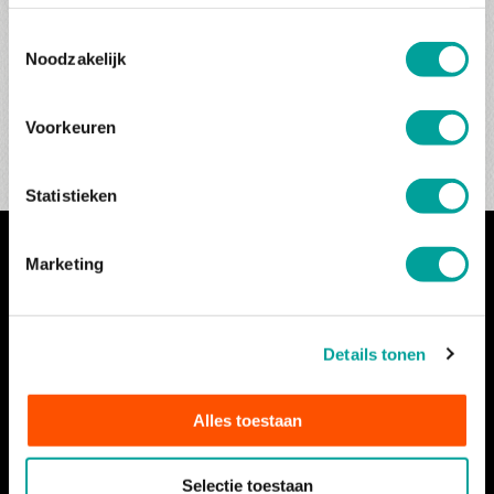
Begeleiding van ervaren tourguides
Toestemmingsselectie
Noodzakelijk
Dagelijkse briefing met tips en info
0
-
25
Voorkeuren
Jouw tourguide zorgt voor pechhulp
Statistieken
Marketing
NIEUWSBRIEF
Meld je aan en ontvang gepersonaliseerde reissuggesties in
Details tonen
je mailbox.
Voornaam
(Vereist)
Alles toestaan
Achternaam
Selectie toestaan
(Vereist)