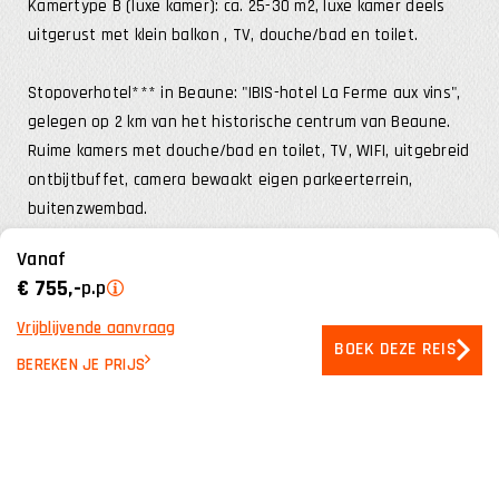
Kamertype B (luxe kamer): ca. 25-30 m2, luxe kamer deels
uitgerust met klein balkon , TV, douche/bad en toilet.
Stopoverhotel*** in Beaune: "IBIS-hotel La Ferme aux vins",
gelegen op 2 km van het historische centrum van Beaune.
Ruime kamers met douche/bad en toilet, TV, WIFI, uitgebreid
ontbijtbuffet, camera bewaakt eigen parkeerterrein,
buitenzwembad.
Vanaf
€ 755,-
p.p
Vrijblijvende aanvraag
BOEK DEZE REIS
BEREKEN JE PRIJS