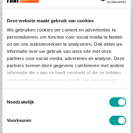
Wie bij de Provence denkt aan overvolle stranden en druk
verkeer, kent maar een klein deel van deze schitterende
regio. THAT Motortours neemt je mee naar het echte
Deze website maakt gebruik van cookies
motorparadijs van de Provence! Vlak achter de kust, slechts
We gebruiken cookies om content en advertenties te
tien kilometer landinwaarts, ontdek je onbekende
personaliseren, om functies voor social media te bieden
bergwegen, diepe canyons en adembenemende passen die
en om ons websiteverkeer te analyseren. Ook delen we
je motorhart sneller laten kloppen. Zelfs de meest ervaren
informatie over uw gebruik van onze site met onze
tourrijder wordt er stil van!
partners voor social media, adverteren en analyse. Deze
partners kunnen deze gegevens combineren met andere
De mogelijkheden zijn eindeloos: de ene dag stuur je over
informatie die u aan ze heeft verstrekt of die ze hebben
de legendarische Col du Turini, een van de mooiste
verzameld op basis van uw gebruik van hun services.
bergpassen in de Alpen, de volgende dag ben je heerlijk op
een terras in St. Tropez, genietend van het uitzicht op de
Toestemmingsselectie
jachten in de haven.
Noodzakelijk
Verken de indrukwekkende Gorges du Verdon, de grootste
kloof van Europa, en de schilderachtige La Corniche d’Or,
Voorkeuren
waar de wegen langs de kliffen slingeren met uitzicht op de