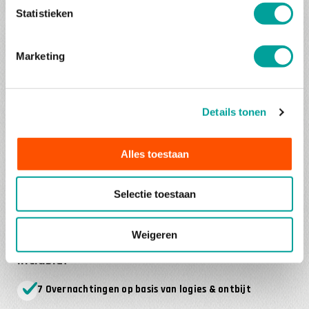
azuurblauwe Middellandse Zee. Ook het betoverende Massif
Statistieken
des Maures en de avontuurlijke Gorges de Daluis wachten
op je om ontdekt te worden.
Marketing
Met THAT Motortours leer je een andere kant van de
Provence kennen: Als een god in Frankrijk!
Details tonen
Tourinfo
Beste reisperiode: mei t/m oktober
Alles toestaan
Afstand Utrecht – Castellane: 1220 km | Brussel –
Selectie toestaan
Castellane: 1040 km
Dagetappes: 220 – 310 km
Weigeren
Inclusief
7 Overnachtingen op basis van logies & ontbijt