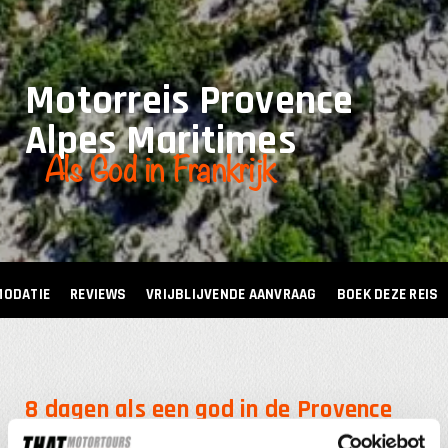
Motorreis Provence
Alpes Maritimes
Als God in Frankrijk
ODATIE
REVIEWS
VRIJBLIJVENDE AANVRAAG
BOEK DEZE REIS
8 dagen als een god in de Provence