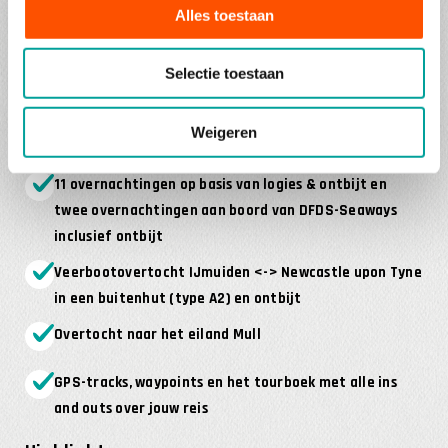
Alles toestaan
Dagetappes: 200 – 345 km met deels keuze uit korte
en lange routevarianten
Selectie toestaan
Reisdocument Verenigd Koninkrijk: paspoort
Weigeren
Inclusief
11 overnachtingen op basis van logies & ontbijt en
twee overnachtingen aan boord van DFDS-Seaways
inclusief ontbijt
Veerbootovertocht IJmuiden <-> Newcastle upon Tyne
in een buitenhut (type A2) en ontbijt
Overtocht naar het eiland Mull
GPS-tracks, waypoints en het tourboek met alle ins
and outs over jouw reis