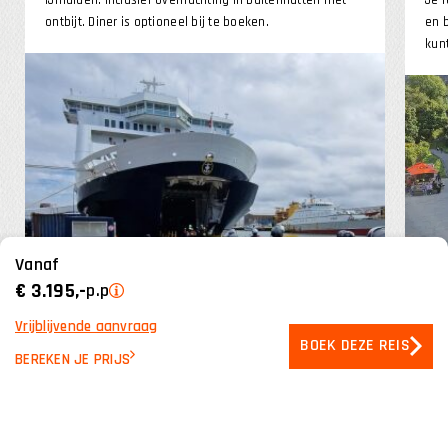
ontbijt. Diner is optioneel bij te boeken.
en 
kun
Vanaf
€ 3.195,-
p.p
Vrijblijvende aanvraag
BOEK DEZE REIS
BEREKEN JE PRIJS
Accommodaties
DFDS Seaways: overnachting in standaard buitenhutten