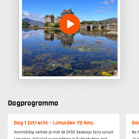
Dagprogramma
Dag 1 (Utrecht - IJmuiden 70 km)
Da
Vanmiddag vertrek je met de DFDS Seaways ferry vanuit
Na h
IJmuiden. Inclusief overnachting in buitenhutten met
Je 