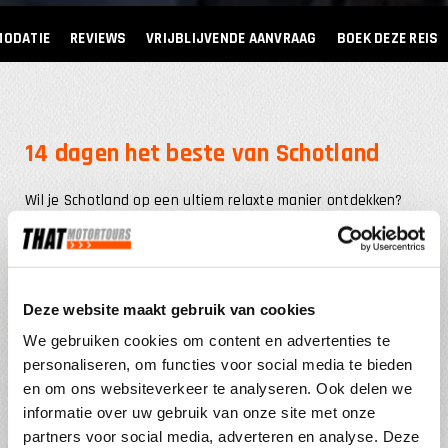
ODATIE
REVIEWS
VRIJBLIJVENDE AANVRAAG
BOEK DEZE REIS
14 dagen het beste van Schotland
Wil je Schotland op een ultiem relaxte manier ontdekken?
Dan is EPIC SCOTLAND voor jou. Verken het bruisende
Edinburgh en ontdek de stad zonder je zorgen te maken
over bagage of motorkleding. Daarna neem je de motor
naar twee van Schotlands mooiste eilanden: het
Deze website maakt gebruik van cookies
indrukwekkende Isle of Skye en het schilderachtige Isle of
We gebruiken cookies om content en advertenties te
Mull. Beide eilanden bieden een adembenemend landschap,
personaliseren, om functies voor social media te bieden
van de ruige Cuillin Hills op Skye tot de vredige wegen op
en om ons websiteverkeer te analyseren. Ook delen we
Mull.
informatie over uw gebruik van onze site met onze
partners voor social media, adverteren en analyse. Deze