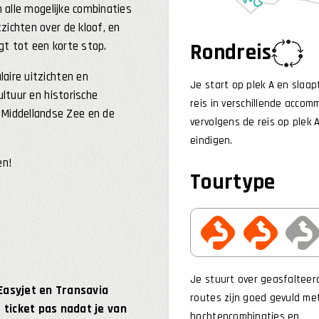
n alle mogelijke combinaties
zichten over de kloof, en
gt tot een korte stop.
Rondreis
aire uitzichten en
Je start op plek A en slaap
ultuur en historische
reis in verschillende acco
Middellandse Zee en de
vervolgens de reis op plek 
eindigen.
en!
Tourtype
Je stuurt over geasfaltee
 Easyjet en Transavia
routes zijn goed gevuld me
 ticket pas nadat je van
bochtencombinaties en