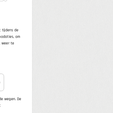
t tijdens de
mmodaties, om
A weer te
rde wegen. De
t