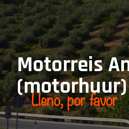
Motorreis A
(motorhuur)
Lleno, por favor