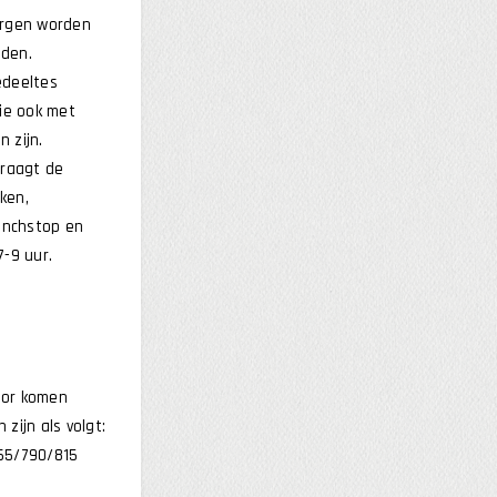
ergen worden
den.
edeeltes
die ook met
 zijn.
edraagt de
nken,
lunchstop en
7-9 uur.
:
tor komen
zijn als volgt:
65/790/815