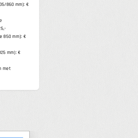
35/860 mm): €
e
5,-
e 850 mm): €
825 mm): €
m met