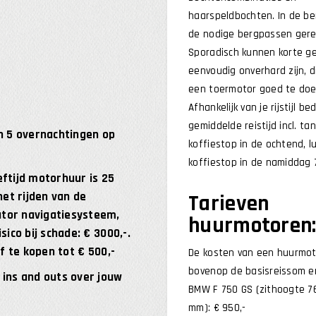
haarspeldbochten. In de b
de nodige bergpassen gere
Sporadisch kunnen korte g
eenvoudig onverhard zijn, 
een toermotor goed te doen
Afhankelijk van je rijstijl b
gemiddelde reistijd incl. ta
en 5 overnachtingen op
koffiestop in de ochtend, 
koffiestop in de namiddag 
tijd motorhuur is 25
het rijden van de
Tarieven
ator navigatiesysteem,
huurmotoren
sico bij schade: € 3000,-.
af te kopen tot € 500,-
De kosten van een huurmo
bovenop de basisreissom en 
 ins and outs over jouw
BMW F 750 GS (zithoogte 7
mm): € 950,-