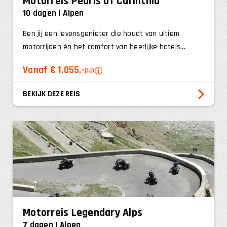
Motorreis Pearls of Carinthia
10 dagen
Alpen
0
-
25
Ben jij een levensgenieter die houdt van ultiem
motorrijden én het comfort van heerlijke hotels...
Vanaf € 1.055,-
p.p
BEKIJK DEZE REIS
Motorreis Legendary Alps
7 dagen
Alpen