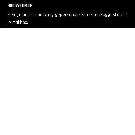
NIEUWSBRIEF
Meld je aan en ontvang gepersonaliseerde reissuggesties in
je mailbox.
Voornaam
(Vereist)
Achternaam
(Vereist)
E-
mailadres
(Vereist)
(Vereist)
Ik heb de
privacyverklaring
gelezen, ga hiermee akkoord
en ontvang graag e-mails met motortips, reizen,
aanbiedingen en nieuws. Ik begrijp dat mijn klikgedrag
binnen deze e-mails kan worden gebruikt om relevante
vervolgberichten te sturen. Ik kan mij altijd afmelden.