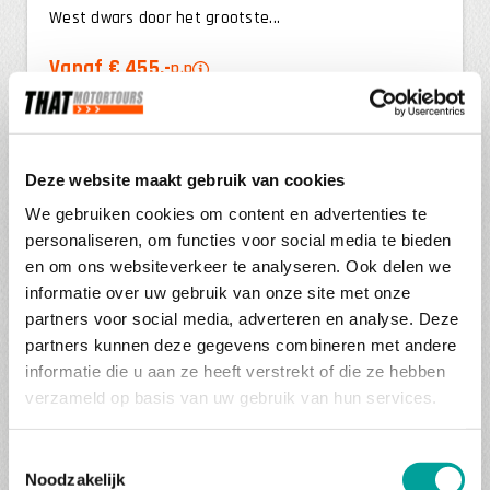
West dwars door het grootste...
Vanaf € 455,-
p.p
BEKIJK DEZE REIS
Deze website maakt gebruik van cookies
We gebruiken cookies om content en advertenties te
personaliseren, om functies voor social media te bieden
en om ons websiteverkeer te analyseren. Ook delen we
informatie over uw gebruik van onze site met onze
partners voor social media, adverteren en analyse. Deze
partners kunnen deze gegevens combineren met andere
Motorreis Combi Harz – Sauerland
informatie die u aan ze heeft verstrekt of die ze hebben
verzameld op basis van uw gebruik van hun services.
7 dagen
Duitsland
Duitsland is bij uitstek geschikt voor een week vol
Toestemmingsselectie
afwisselend motorrijden. Dankzij slimme
Noodzakelijk