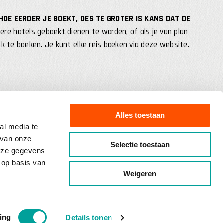
 HOE EERDER JE BOEKT, DES TE GROTER IS KANS DAT DE
re hotels geboekt dienen te worden, of als je van plan
k te boeken. Je kunt elke reis boeken via deze website.
Alles toestaan
al media te
 van onze
Selectie toestaan
deze gegevens
 op basis van
Weigeren
ontvang gepersonaliseerde reissuggesties in je mailbox.
Achternaam
reist)
(Vereist)
ing
Details tonen