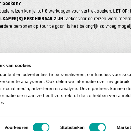
r boeken?
duele reizen kun je tot 6 werkdagen voor vertrek boeken.
LET OP:
LKAMER(S) BESCHIKBAAR ZIJN!
Zeker voor de reizen waar meerde
dere personen op tour te gaan, is het belangrijk zo vroeg mogelij
ik van cookies
ontent en advertenties te personaliseren, om functies voor soci
erkeer te analyseren. Ook delen we informatie over uw gebruik
or social media, adverteren en analyse. Deze partners kunnen 
ormatie die u aan ze heeft verstrekt of die ze hebben verzameld
es.
VOLG THAT MOTORREIZEN
NIEUWSBRIEF
Youtube
Facebook
Meld je aan en 
Voornaam
(Ve
Voorkeuren
Statistieken
Market
Instagram