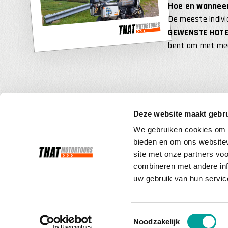
Hoe en wannee
De meeste indivi
GEWENSTE HOTE
bent om met meer
Deze website maakt gebru
We gebruiken cookies om c
bieden en om ons websitev
site met onze partners vo
combineren met andere inf
uw gebruik van hun servic
THAT MOTORREIZEN
Parallelweg 1A
Toestemmingsselectie
NL-6321 BA WIJLRE
Noodzakelijk