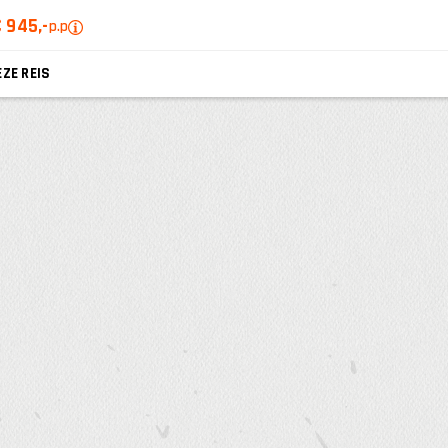
 945,-
p.p
EZE REIS