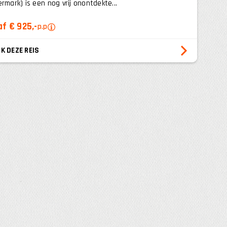
ermark) is een nog vrij onontdekte...
f € 925,-
p.p
K DEZE REIS