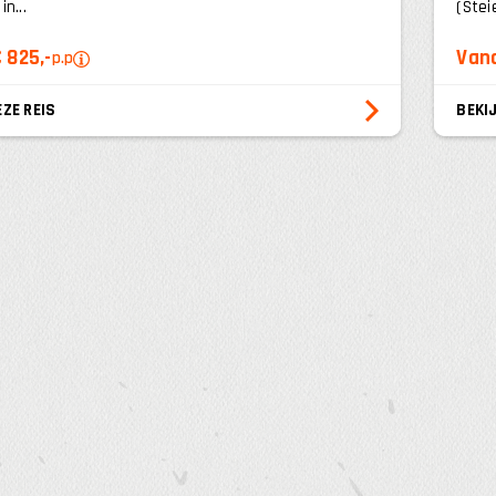
n...
(Stei
 825,-
Vana
p.p
EZE REIS
BEKIJ