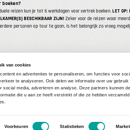
r boeken?
duele reizen kun je tot 6 werkdagen voor vertrek boeken.
LET OP:
LKAMER(S) BESCHIKBAAR ZIJN!
Zeker voor de reizen waar meerde
dere personen op tour te gaan, is het belangrijk zo vroeg mogelij
ik van cookies
ontent en advertenties te personaliseren, om functies voor soci
erkeer te analyseren. Ook delen we informatie over uw gebruik
or social media, adverteren en analyse. Deze partners kunnen 
ormatie die u aan ze heeft verstrekt of die ze hebben verzameld
es.
VOLG THAT MOTORREIZEN
NIEUWSBRIEF
Youtube
Facebook
Meld je aan en 
Voornaam
(Ve
Voorkeuren
Statistieken
Market
Instagram