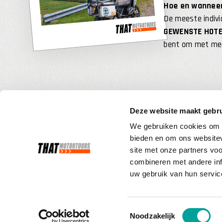
Hoe en wannee
De meeste indivi
GEWENSTE HOTE
bent om met meer
Deze website maakt gebru
We gebruiken cookies om c
bieden en om ons websitev
site met onze partners vo
combineren met andere inf
uw gebruik van hun servic
THAT MOTORREIZEN
Parallelweg 1A
Toestemmingsselectie
NL-6321 BA WIJLRE
Noodzakelijk