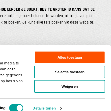
 HOE EERDER JE BOEKT, DES TE GROTER IS KANS DAT DE
re hotels geboekt dienen te worden, of als je van plan
k te boeken. Je kunt elke reis boeken via deze website.
Alles toestaan
al media te
 van onze
Selectie toestaan
deze gegevens
 op basis van
Weigeren
ontvang gepersonaliseerde reissuggesties in je mailbox.
Achternaam
reist)
(Vereist)
ing
Details tonen