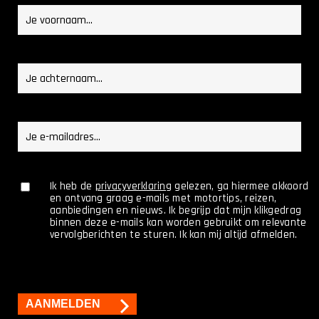
Voornaam
(Vereist)
Achternaam
(Vereist)
E-
mailadres
(Vereist)
(Vereist)
Ik heb de
privacyverklaring
gelezen, ga hiermee akkoord
en ontvang graag e-mails met motortips, reizen,
aanbiedingen en nieuws. Ik begrijp dat mijn klikgedrag
binnen deze e-mails kan worden gebruikt om relevante
vervolgberichten te sturen. Ik kan mij altijd afmelden.
CAPTCHA