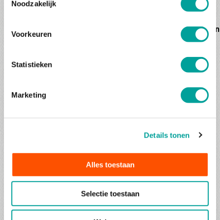
Noodzakelijk
Marketing
Ik geef toestemming om mijn review te gebruiken
Voorkeuren
voor marketing doeleinden, zoals berichten op
social media.
Statistieken
CAPTCHA
Marketing
Details tonen
Alles toestaan
Selectie toestaan
Korte motorvakantie