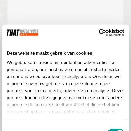
Deze website maakt gebruik van cookies
We gebruiken cookies om content en advertenties te
Foto
personaliseren, om functies voor social media te bieden
en om ons websiteverkeer te analyseren. Ook delen we
informatie over uw gebruik van onze site met onze
partners voor social media, adverteren en analyse. Deze
Max. bestandsgrootte: 6 MB.
partners kunnen deze gegevens combineren met andere
informatie die u aan ze heeft verstrekt of die ze hebben
verzameld op basis van uw gebruik van hun services.
Privacy
Ik ga ermee akkoord dat de door mij ingevulde
*
naam en review op de website van THAT wordt
geplaatst en de
privacyverklaring
van toepassing
Toestemmingsselectie
is.