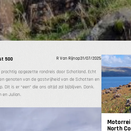
R Van Rijn
op
31/07/2025
st 500
 prachtig opgezette rondreis door Schotland. Echt
ben genoten van de gastvrijheid van de Schotten en
Dit is er “een” die ons altijd zal bijblijven. Dank.
 en Julian.
Motorrei
North C