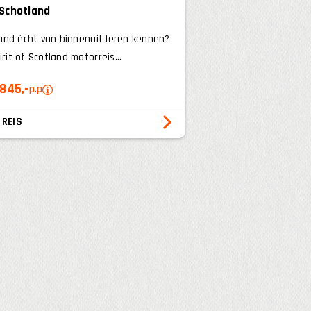
Schotland
tland écht van binnenuit leren kennen?
irit of Scotland motorreis...
.845,-
p.p
 REIS