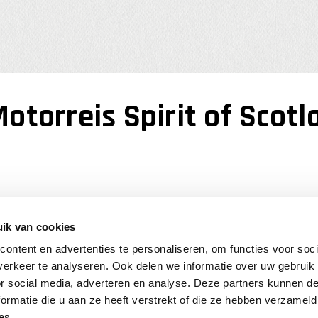
otorreis Spirit of Scotl
th Coast 500
Motorreis S
ik van cookies
Patrick Coelmont
op
02/06/
ontent en advertenties te personaliseren, om functies voor soci
Schotland
erkeer te analyseren. Ook delen we informatie over uw gebruik
or social media, adverteren en analyse. Deze partners kunnen 
ormatie die u aan ze heeft verstrekt of die ze hebben verzameld
e en afwisselende wegen
Een ongelooflijke reis! To
es.