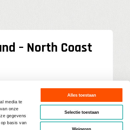
and – North Coast
pirit of Scotland – North Coast 500
Alles toestaan
2026
al media te
 van onze
Selectie toestaan
deze gegevens
 op basis van
t in de puntjes georganiseerd, een duidelijk
Weigeren