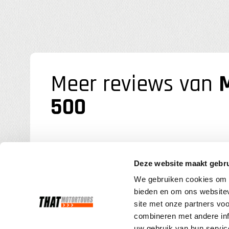
Meer reviews van
M
500
Motorreis Spirit of Scotland – Nor
Deze website maakt gebru
Henk Glerum
op
28/07/2026
We gebruiken cookies om c
NC 500 North oast
bieden en om ons websitev
site met onze partners vo
combineren met andere inf
Bijzondere mooie reis goed
uw gebruik van hun servic