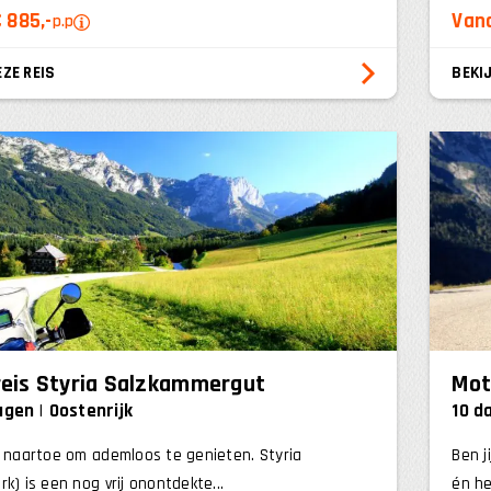
 885,-
Vana
p.p
EZE REIS
BEKIJ
eis Styria Salzkammergut
Mot
dagen
Oostenrijk
10 d
e naartoe om ademloos te genieten. Styria
Ben j
rk) is een nog vrij onontdekte...
én he