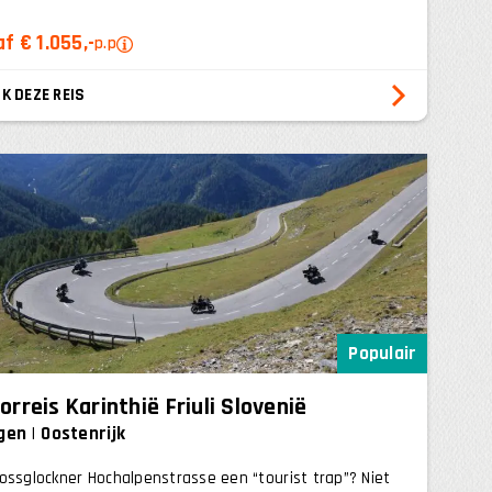
f € 1.055,-
p.p
K DEZE REIS
Populair
orreis Karinthië Friuli Slovenië
gen
Oostenrijk
ossglockner Hochalpenstrasse een “tourist trap”? Niet