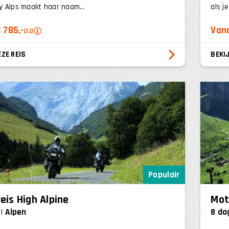
 Alps maakt haar naam...
als j
 785,-
Vana
p.p
EZE REIS
BEKIJ
Populair
eis High Alpine
Mot
Alpen
8 da