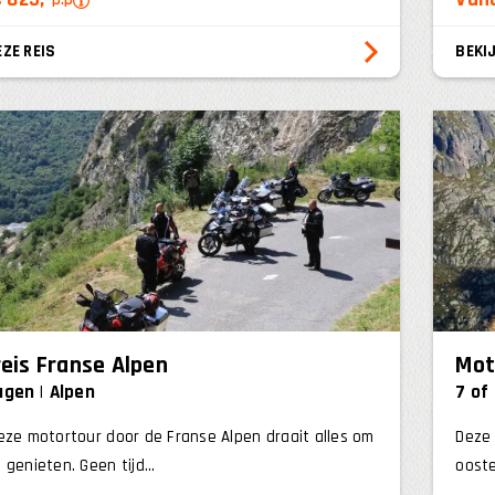
EZE REIS
BEKIJ
eis Franse Alpen
Mot
dagen
Alpen
7 of
eze motortour door de Franse Alpen draait alles om
Deze 
 genieten. Geen tijd...
oostel