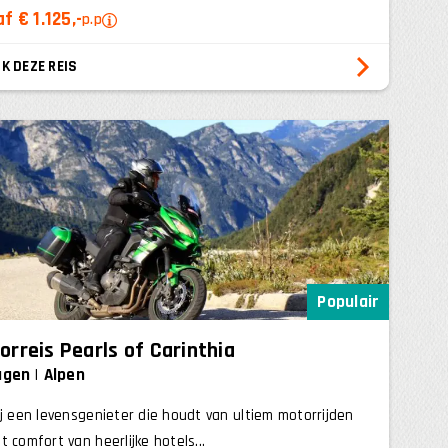
f € 1.125,-
p.p
K DEZE REIS
Populair
orreis Pearls of Carinthia
agen
Alpen
ij een levensgenieter die houdt van ultiem motorrijden
t comfort van heerlijke hotels...