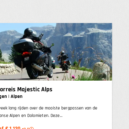
orreis Majestic Alps
gen
Alpen
eek lang rijden over de mooiste bergpassen van de
aanse Alpen en Dolomieten. Deze...
f € 1.120,-
p.p