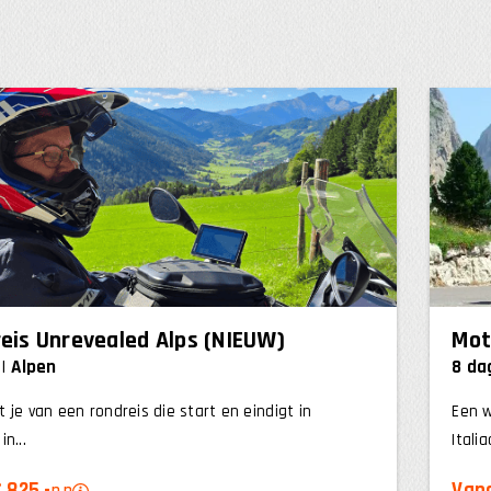
eis Unrevealed Alps (NIEUW)
Mot
Alpen
8 da
 je van een rondreis die start en eindigt in
Een w
n...
Itali
 825,-
Vana
p.p