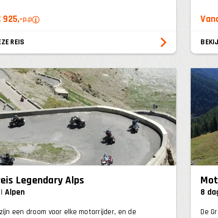
 925,-
Vana
p.p
EZE REIS
BEKIJ
eis Legendary Alps
Mot
Alpen
8 da
zijn een droom voor elke motorrijder, en de
De Gr