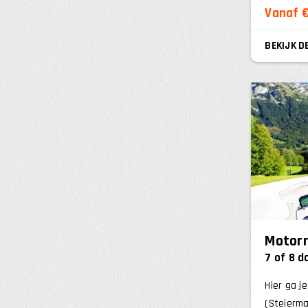
Vanaf €
BEKIJK D
Motorr
7 of 8 
Hier ga j
(Steierma