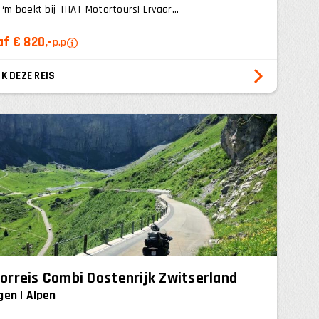
e ‘m boekt bij THAT Motortours! Ervaar...
f € 820,-
p.p
K DEZE REIS
orreis Combi Oostenrijk Zwitserland
gen
Alpen